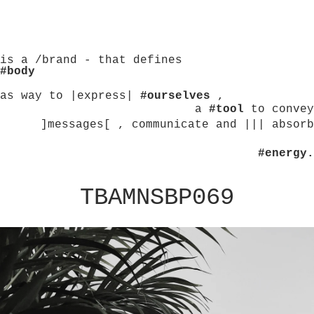
is a /brand - that defines
#body
as way to |express|
#ourselves
,
a
#tool
to convey
]messages[ , communicate and ||| absorb
#energy.
TBAMNSBP069