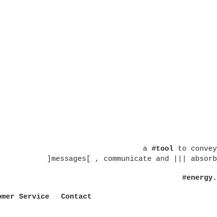
a
#tool
to convey
]messages[ , communicate and ||| absorb
#energy.
omer Service
Contact