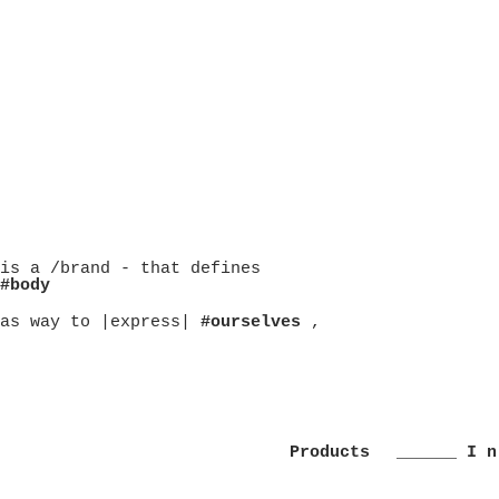
is a /brand - that defines
#body
as way to |express|
#ourselves
,
Products
______ I n