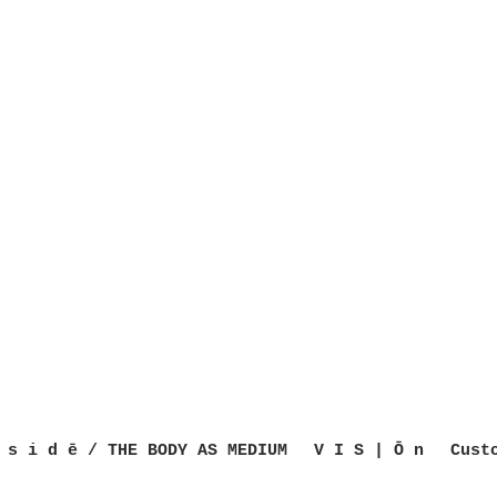
 s i d ē / THE BODY AS MEDIUM
V I S | Ō n
Cust