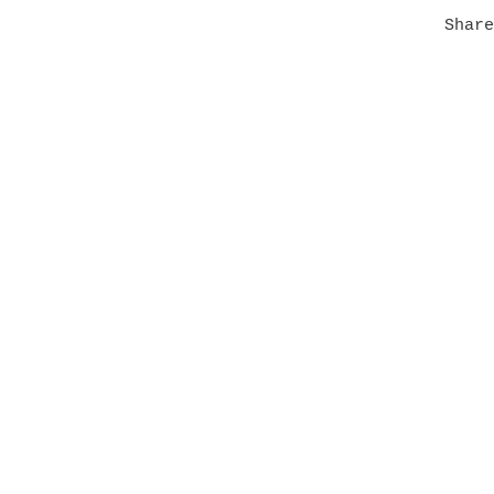
Share
in
 5
 La
ta
rio
on