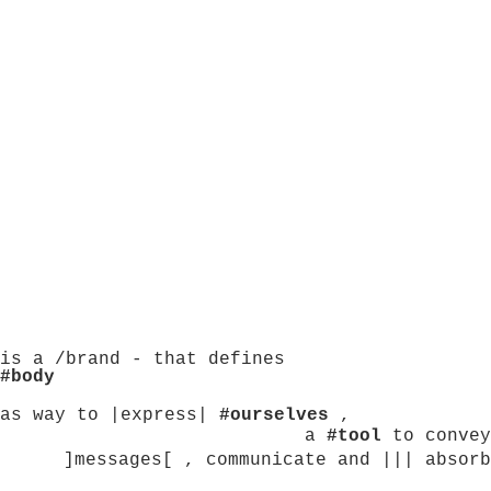
is a /brand - that defines
#body
as way to |express|
#ourselves
,
a
#tool
to convey
]messages[ , communicate and ||| absorb