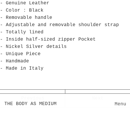
- Genuine Leather
- Color : Black
- Removable handle
- Adjustable and removable shoulder strap
- Totally lined
- Inside half-sized zipper Pocket
- Nickel Silver details
- Unique Piece
- Handmade
- Made in Italy
Previous
Next
THE BODY AS MEDIUM
Menu
Home
Products
Inside/ THE BODY AS MEDIUM