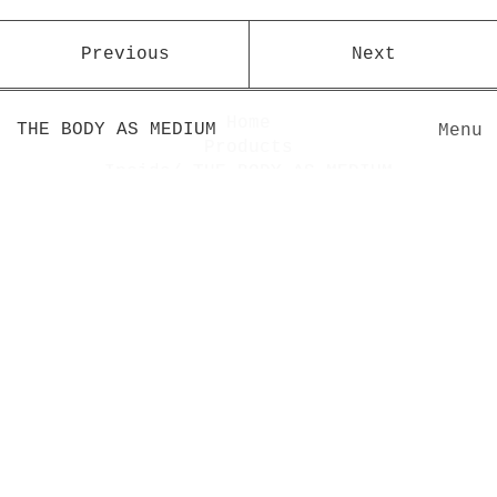
Previous
Next
Home
THE BODY AS MEDIUM
Menu
Products
Inside/ THE BODY AS MEDIUM
V I S | Ō n
Customer Service
Contact
Cart
-
Facebook
Instagram
Copyright © 2016 - 2026 THE BODY AS
MEDIUM
All Rights Reserved