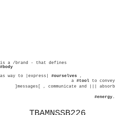
is a /brand - that defines
#body
as way to |express|
#ourselves
,
a
#tool
to convey
]messages[ , communicate and ||| absorb
#energy.
TBAMNSSB226