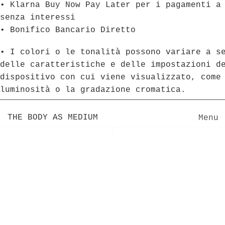
• Klarna Buy Now Pay Later per i pagamenti a
senza interessi
• Bonifico Bancario Diretto
• I colori o le tonalità possono variare a s
delle caratteristiche e delle impostazioni d
dispositivo con cui viene visualizzato, come
luminosità o la gradazione cromatica.
THE BODY AS MEDIUM
Menu
Previous
Next
Home
Products
Inside/ THE BODY AS MEDIUM
V I S | Ō n
Customer Service