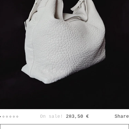
On sale!
283,50
€
Share